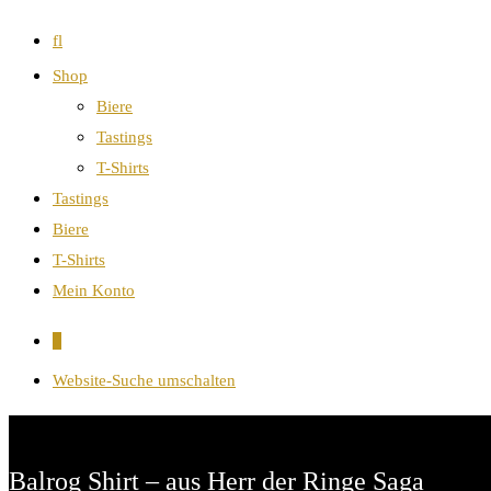
fl
Shop
Biere
Tastings
T-Shirts
Tastings
Biere
T-Shirts
Mein Konto
0
Website-Suche umschalten
Balrog Shirt – aus Herr der Ringe Saga